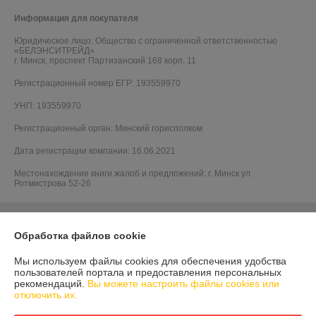
Информация для покупателя
Юридическое лицо:
Общество с ограниченной ответственностью
«БЕЛЭНСИТРЕЙД»
г. Минск, проспект Партизанский 168 корп. 11
Регистрационный номер ЕГР: 193559970
УНП: 193559970
Регистрационный орган: Минский горисполком
Дата регистрации компании: 16.06.2021
Местонахождение книги жалоб и предложений: г. Минск ул.
Ротмистрова 52-26
Обработка файлов cookie
Мы используем файлы cookies для обеспечения удобства
пользователей портала и предоставления персональных
рекомендаций.
Вы можете настроить файлы cookies или
отключить их.