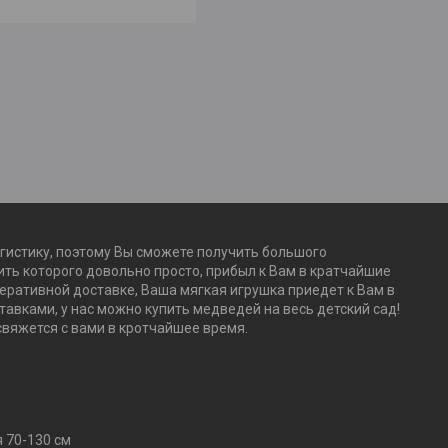
огистику, поэтому Вы сможете получить большого
ть которого довольно просто, прибыл к Вам в кратчайшие
перативной доставке, Ваша мягкая игрушка приедет к Вам в
авками, у нас можно купить медведей на весь детский сад!
свяжется с вами в кротчайшее время.
 70-130 см