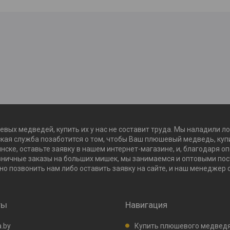
евых медведей, купить их у нас не составит труда. Мы наладили л
кая служба позаботится о том, чтобы Ваш плюшевый медведь, купи
нске, оставьте заявку в нашем интернет-магазине, и, благодаря о
зничные заказы на больших мишек, мы занимаемся и оптовыми пост
о позвонить нам либо оставить заявку на сайте, и наш менеджер 
ты
Навигация
.by
Купить плюшевого медведя