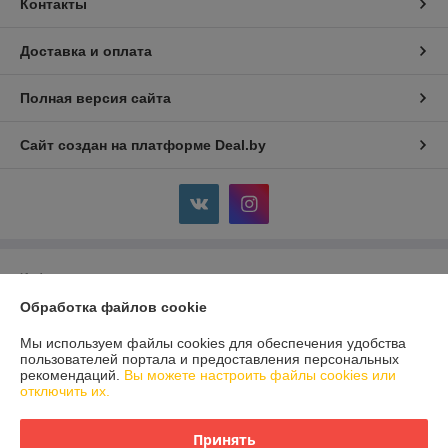
Контакты
Доставка и оплата
Полная версия сайта
Сайт создан на платформе Deal.by
Информация для покупателя
Обработка файлов cookie
Юридическое лицо:
Общество с ограниченной ответственностью
«БЕЛЭНСИТРЕЙД»
г. Минск, проспект Партизанский 168 корп. 11
Мы используем файлы cookies для обеспечения удобства
пользователей портала и предоставления персональных
Регистрационный номер ЕГР: 193559970
рекомендаций.
Вы можете настроить файлы cookies или
отключить их.
УНП: 193559970
Регистрационный орган: Минский горисполком
Принять