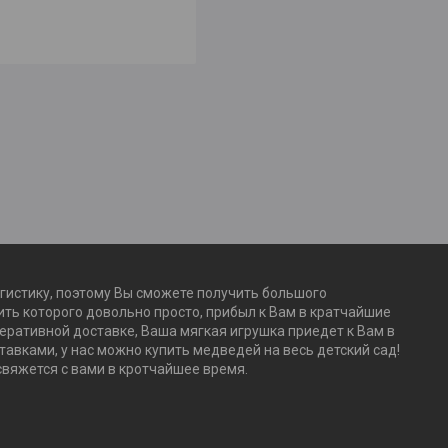
огистику, поэтому Вы сможете получить большого
ть которого довольно просто, прибыл к Вам в кратчайшие
перативной доставке, Ваша мягкая игрушка приедет к Вам в
авками, у нас можно купить медведей на весь детский сад!
свяжется с вами в кротчайшее время.