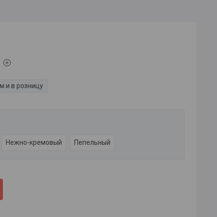
м и в розницу
Нежно-кремовый
Пепельный