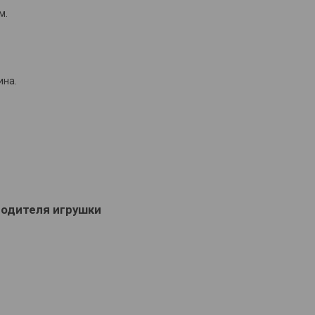
м.
ина.
водителя игрушки