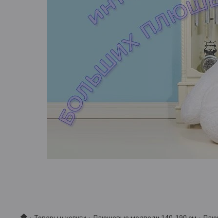
Товары и услуги
Плюшевые медведи 140-190 см
Плю